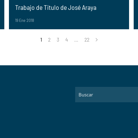
Trabajo de Titulo de José Araya
19 Ene 2018
1
2
3
4
…
22